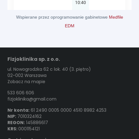
Wspierane przez oprogramowanie gabinetowe
Medfile
EDM
Fizjoklinika sp. z o.o.
ul. Nowogrodzka 62 c lok. 40 (3. piętro)
02-002 Warszawa
Zobacz na mapie
533 606 606
fizjoklinika@gmail.com
Nr konta:
61 2490 0005 0000 4510 8982 4253
NIP:
7010324162
REGON:
145886617
KRS:
0001154121