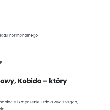
kładu hormonalnego
go
owy, Kobido – który
 napięcie i zmęczenie. Działa wyciszająco,
ie.