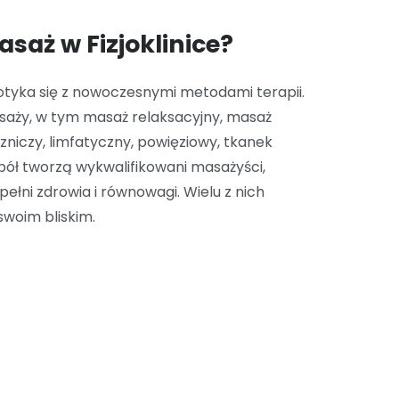
saż w Fizjoklinice?
spotyka się z nowoczesnymi metodami terapii.
saży, w tym masaż relaksacyjny, masaż
zniczy, limfatyczny, powięziowy, tkanek
pół tworzą wykwalifikowani masażyści,
ełni zdrowia i równowagi. Wielu z nich
swoim bliskim.