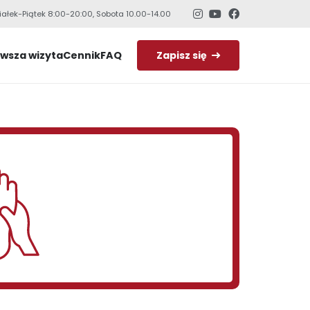
iałek-Piątek 8:00-20:00, Sobota 10.00-14.00
rwsza wizyta
Cennik
FAQ
Zapisz się