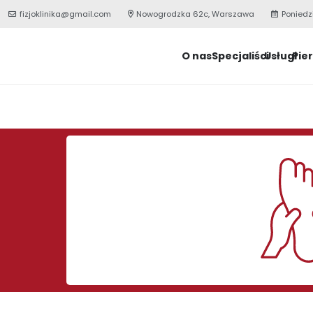
fizjoklinika@gmail.com
Nowogrodzka 62c, Warszawa
Poniedz
O nas
Specjaliści
Usługi
Pie