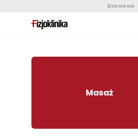
533 606 606
Masaż