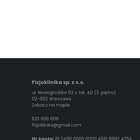
Fizjoklinika sp. z o.o.
ul. Nowogrodzka 62 c lok. 40 (3. piętro)
02-002 Warszawa
Zobacz na mapie
533 606 606
fizjoklinika@gmail.com
Nr konta:
61 2490 0005 0000 4510 8982 4253