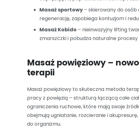
Masaż sportowy
– skierowany do osób a
regenerację, zapobiega kontuzjom i redu
Masaż Kobido
– nieinwazyjny lifting tw
zmarszczki i pobudza naturalne procesy
Masaż powięziowy – nowo
terapii
Masaż powięziowy to skuteczna metoda terap
pracy z powięzią – strukturą łączącą całe cia
ograniczenia ruchowe, które mają swoje źródło
obejmują ugniatanie, rozcieranie i akupresurę
do organizmu.