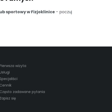
b sportowy w Fizjoklinice
– poczuj
Pierwsza wizyta
Usługi
Specjaliści
Cennik
Często zadawane pytania
Zapisz się