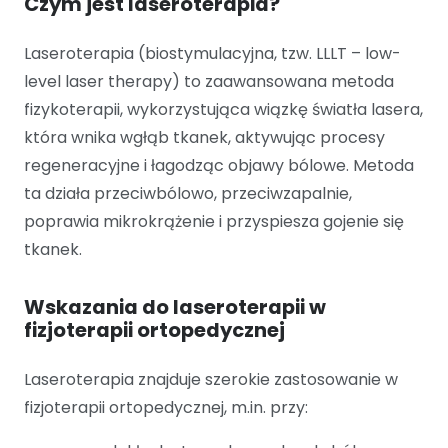
Czym jest laseroterapia?
Laseroterapia
(biostymulacyjna,
tzw. LLLT – low-
level laser therapy) to zaawansowana metoda
fizykoterapii, wykorzystująca wiązkę światła lasera,
która wnika wgłąb tkanek, aktywując procesy
regeneracyjne
i łagodząc objawy bólowe.
Metoda
ta działa przeciwbólowo, przeciwzapalnie,
poprawia mikrokrążenie i przyspiesza gojenie się
tkanek.
Wskazania do laseroterapii w
fizjoterapii ortopedycznej
Laseroterapia znajduje szerokie zastosowanie w
fizjoterapii ortopedycznej, m.in. przy: