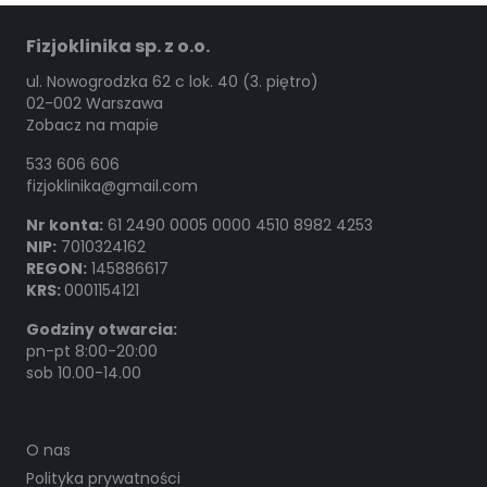
Fizjoklinika sp. z o.o.
ul. Nowogrodzka 62 c lok. 40 (3. piętro)
02-002 Warszawa
Zobacz na mapie
533 606 606
fizjoklinika@gmail.com
Nr konta:
61 2490 0005 0000 4510 8982 4253
NIP:
7010324162
REGON:
145886617
KRS:
0001154121
Godziny otwarcia:
pn-pt 8:00-20:00
sob 10.00-14.00
O nas
Polityka prywatności