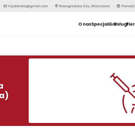
fizjoklinika@gmail.com
Nowogrodzka 62c, Warszawa
Poniedz
O nas
Specjaliści
Usługi
Pie
a
a)