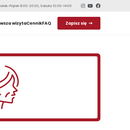
iałek-Piątek 8:00-20:00, Sobota 10.00-14.00
rwsza wizyta
Cennik
FAQ
Zapisz się