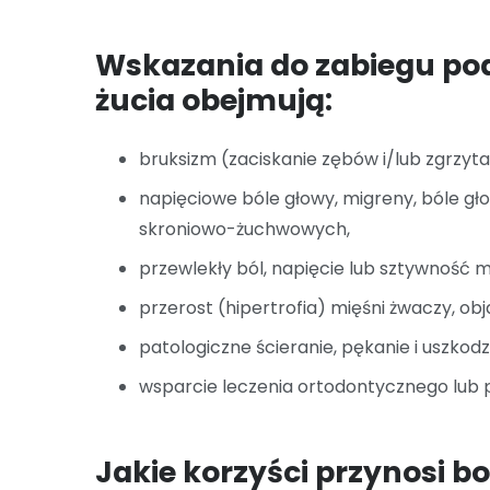
Wskazania do zabiegu po
żucia obejmują:
bruksizm (zaciskanie zębów i/lub zgrzyt
napięciowe bóle głowy, migreny, bóle 
skroniowo-żuchwowych,
przewlekły ból, napięcie lub sztywność mi
przerost (hipertrofia) mięśni żwaczy, ob
patologiczne ścieranie, pękanie i uszkod
wsparcie leczenia ortodontycznego lub 
Jakie korzyści przynosi b