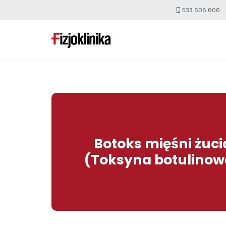
533 606 606
Botoks mięśni żuci
(Toksyna botulinow