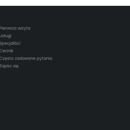
Pierwsza wizyta
Usługi
Specjaliści
Cennik
Często zadawane pytania
Zapisz się