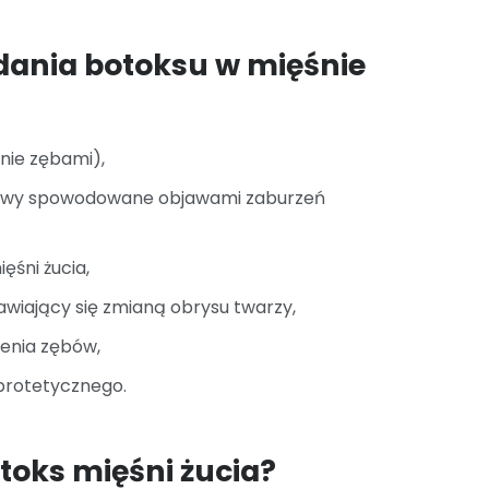
dania botoksu w mięśnie
anie zębami),
głowy spowodowane objawami zaburzeń
ęśni żucia,
jawiający się zmianą obrysu twarzy,
zenia zębów,
protetycznego.
otoks mięśni żucia?