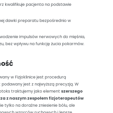
karz kwalifikuje pacjenta na podstawie
ranej dawki preparatu bezpośrednio w
zewodzenie impulsów nerwowych do mięśnia,
zu, bez wpływu na funkcję żucia pokarmów.
ność
any w Fizjoklinice jest procedurą
t podawany jest z najwyższą precyzją. W
otoks traktujemy jako element
szerszego
za z naszym zespołem fizjoterapeutów
e tylko na doraźne zniesienie bólu, ale
 nowych wzorców ruchowych i lepsze