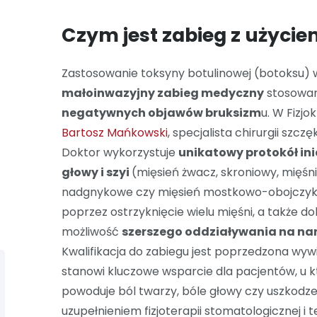
Czym jest zabieg z użycie
Zastosowanie toksyny botulinowej (botoksu) w
małoinwazyjny zabieg medyczny
stosowa
negatywnych objawów bruksizm
u. W Fizjo
Bartosz Mańkowski
, specjalista chirurgii szc
Doktor wykorzystuje
unikatowy protokół ini
głowy i szyi
(mięsień żwacz, skroniowy, mięśn
nadgnykowe czy mięsień mostkowo-obojczy
poprzez ostrzyknięcie wielu mięśni, a także d
możliwość
szerszego oddziaływania na nar
Kwalifikacja do zabiegu jest poprzedzona wy
stanowi kluczowe wsparcie dla pacjentów, u 
powoduje ból twarzy, bóle głowy czy uszkodz
uzupełnieniem fizjoterapii stomatologicznej i t