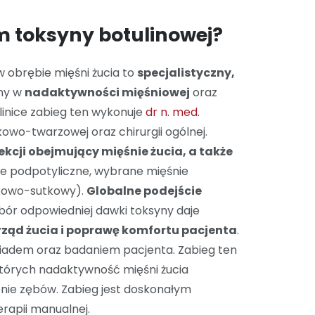
m toksyny botulinowej?
 obrębie mięśni żucia to
specjalistyczny,
ny w
nadaktywności mięśniowej
oraz
klinice zabieg ten wykonuje
dr n. med.
zękowo-twarzowej oraz chirurgii ogólnej.
ekcji obejmujący mięśnie żucia, a także
ie podpotyliczne, wybrane mięśnie
kowo-sutkowy).
Globalne podejście
obór odpowiedniej dawki toksyny daje
ząd żucia i poprawę komfortu pacjenta
.
wiadem oraz badaniem pacjenta. Zabieg ten
których nadaktywność mięśni żucia
enie zębów. Zabieg jest doskonałym
erapii manualnej.