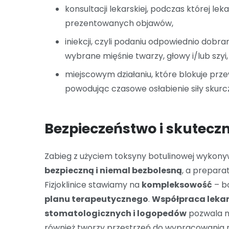
konsultacji lekarskiej, podczas której le
prezentowanych objawów,
iniekcji, czyli podaniu odpowiednio dob
wybrane mięśnie twarzy, głowy i/lub szyi,
miejscowym działaniu, które blokuje pr
powodując czasowe osłabienie siły skurc
Bezpieczeństwo i skutecz
Zabieg z użyciem toksyny botulinowej wykonyw
bezpieczną i niemal bezbolesną
, a prepara
Fizjoklinice stawiamy na
kompleksowość
– b
planu terapeutycznego
.
Współpraca lekar
stomatologicznych i logopedów
pozwala ni
również tworzy przestrzeń do wypracowania