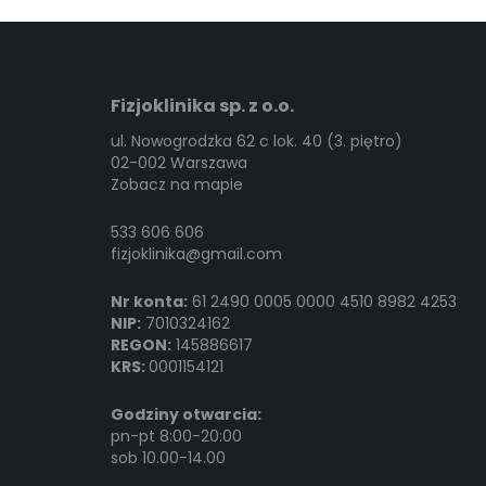
Fizjoklinika sp. z o.o.
ul. Nowogrodzka 62 c lok. 40 (3. piętro)
02-002 Warszawa
Zobacz na mapie
533 606 606
fizjoklinika@gmail.com
Nr konta:
61 2490 0005 0000 4510 8982 4253
NIP:
7010324162
REGON:
145886617
KRS:
0001154121
Godziny otwarcia:
pn-pt 8:00-20:00
sob 10.00-14.00